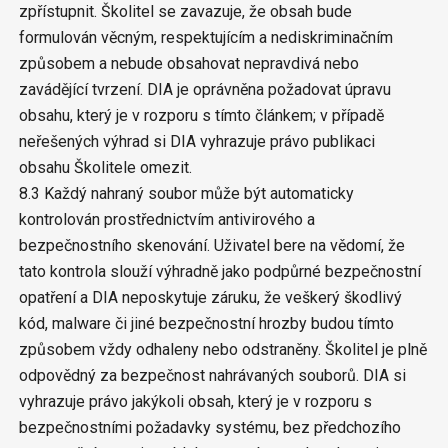
zpřístupnit. Školitel se zavazuje, že obsah bude
formulován věcným, respektujícím a nediskriminačním
způsobem a nebude obsahovat nepravdivá nebo
zavádějící tvrzení. DIA je oprávněna požadovat úpravu
obsahu, který je v rozporu s tímto článkem; v případě
neřešených výhrad si DIA vyhrazuje právo publikaci
obsahu Školitele omezit.
8.3 Každý nahraný soubor může být automaticky
kontrolován prostřednictvím antivirového a
bezpečnostního skenování. Uživatel bere na vědomí, že
tato kontrola slouží výhradně jako podpůrné bezpečnostní
opatření a DIA neposkytuje záruku, že veškerý škodlivý
kód, malware či jiné bezpečnostní hrozby budou tímto
způsobem vždy odhaleny nebo odstraněny. Školitel je plně
odpovědný za bezpečnost nahrávaných souborů. DIA si
vyhrazuje právo jakýkoli obsah, který je v rozporu s
bezpečnostními požadavky systému, bez předchozího