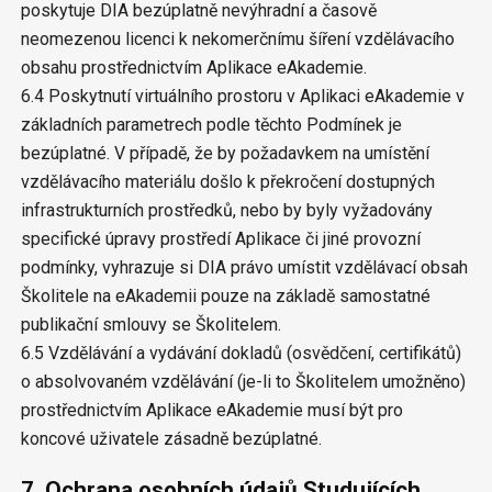
poskytuje DIA bezúplatně nevýhradní a časově
neomezenou licenci k nekomerčnímu šíření vzdělávacího
obsahu prostřednictvím Aplikace eAkademie.
6.4 Poskytnutí virtuálního prostoru v Aplikaci eAkademie v
základních parametrech podle těchto Podmínek je
bezúplatné. V případě, že by požadavkem na umístění
vzdělávacího materiálu došlo k překročení dostupných
infrastrukturních prostředků, nebo by byly vyžadovány
specifické úpravy prostředí Aplikace či jiné provozní
podmínky, vyhrazuje si DIA právo umístit vzdělávací obsah
Školitele na eAkademii pouze na základě samostatné
publikační smlouvy se Školitelem.
6.5 Vzdělávání a vydávání dokladů (osvědčení, certifikátů)
o absolvovaném vzdělávání (je-li to Školitelem umožněno)
prostřednictvím Aplikace eAkademie musí být pro
koncové uživatele zásadně bezúplatné.
7. Ochrana osobních údajů Studujících