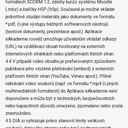
formátech SCORM 1.2, zálohy kurzů systému Moodle
(
.mbz) a balíčky H5P (
.h5p). Současně je možné vkládat
jednotlivé studijní materiály jako dokumenty ve formátu
*.pdf, či jiné výstupy běžných softwarových nástrojů
(textové dokumenty, prezentace apod.). Aplikace
eAkademie rovněž umožňuje uživatelům vkládat odkazy
(URL) na vzdělávací obsah hostovaný na externích
internetových stránkách nebo platformách třetích stran.
4.4 V případě video obsahu je preferovaným způsobem
publikace jeho vložené přehrávání (embed) z externích
platforem třetích stran (YouTube, Vimeo apod.). Přímé
nahrávání video souborů (např. ve formátu *.mp4 či jiných
multimediálních formátech) do Aplikace eAkademie není
doporučeno a může být z technických, bezpečnostních
nebo kapacitních důvodů omezeno, zpomaleno nebo zcela
znemožněno.
4.5 DIA si vyhrazuje právo stanovit limity velikosti