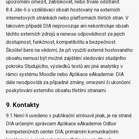
upozornění omezit, zablokovat, nebo trvale odstranit.
8.4 Jde-li o vzdělávací obsah hostovaný na externích
internetových stránkách nebo platformách třetích stran. V
takovém případě DIA neprovozuje ani nekontroluje obsah
těchto externích zdrojů a nenese odpovědnost za jejich
dostupnost, funkčnost, kompatibilitu a bezpečnost.
Školitel bere na vědomí, že při využití externě hostovaného
obsahu nemusí být možné zajištění sledování studijního
pokroku Studujícího, výsledků testů ani jiné analytiky v
rámci systému Moodle nebo Aplikace eAkademie. DIA
dále neodpovídá za případné změny, omezení či ukončení
poskytování externího obsahu třetími stranami.
9. Kontakty
9.1 Není-li uvedeno v publikační smlouvě jinak, je na straně
DIA určeným správcem Aplikace eAkademie Odbor
kompetenčních center DIA; primárním komunikačním