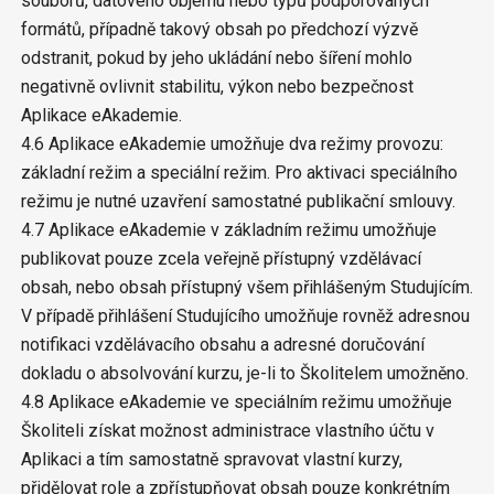
souborů, datového objemu nebo typů podporovaných
formátů, případně takový obsah po předchozí výzvě
odstranit, pokud by jeho ukládání nebo šíření mohlo
negativně ovlivnit stabilitu, výkon nebo bezpečnost
Aplikace eAkademie.
4.6 Aplikace eAkademie umožňuje dva režimy provozu:
základní režim a speciální režim. Pro aktivaci speciálního
režimu je nutné uzavření samostatné publikační smlouvy.
4.7 Aplikace eAkademie v základním režimu umožňuje
publikovat pouze zcela veřejně přístupný vzdělávací
obsah, nebo obsah přístupný všem přihlášeným Studujícím.
V případě přihlášení Studujícího umožňuje rovněž adresnou
notifikaci vzdělávacího obsahu a adresné doručování
dokladu o absolvování kurzu, je-li to Školitelem umožněno.
4.8 Aplikace eAkademie ve speciálním režimu umožňuje
Školiteli získat možnost administrace vlastního účtu v
Aplikaci a tím samostatně spravovat vlastní kurzy,
přidělovat role a zpřístupňovat obsah pouze konkrétním