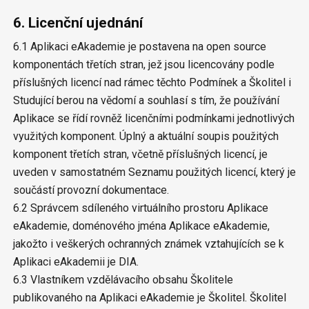
6. Licenční ujednání
6.1 Aplikaci eAkademie je postavena na open source
komponentách třetích stran, jež jsou licencovány podle
příslušných licencí nad rámec těchto Podmínek a Školitel i
Studující berou na vědomí a souhlasí s tím, že používání
Aplikace se řídí rovněž licenčními podmínkami jednotlivých
využitých komponent. Úplný a aktuální soupis použitých
komponent třetích stran, včetně příslušných licencí, je
uveden v samostatném Seznamu použitých licencí, který je
součástí provozní dokumentace.
6.2 Správcem sdíleného virtuálního prostoru Aplikace
eAkademie, doménového jména Aplikace eAkademie,
jakožto i veškerých ochranných známek vztahujících se k
Aplikaci eAkademii je DIA.
6.3 Vlastníkem vzdělávacího obsahu Školitele
publikovaného na Aplikaci eAkademie je Školitel. Školitel