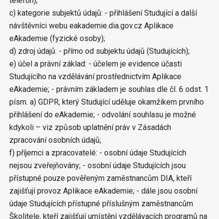
telefon);
c) kategorie subjektů údajů: - přihlášení Studující a další
návštěvníci webu eakademie.dia.gov.cz Aplikace
eAkademie (fyzické osoby);
d) zdroj údajů: - přímo od subjektu údajů (Studujících);
e) účel a právní základ: - účelem je evidence účasti
Studujícího na vzdělávání prostřednictvím Aplikace
eAkademie; - právním základem je souhlas dle čl. 6 odst. 1
písm. a) GDPR, který Studující uděluje okamžikem prvního
přihlášení do eAkademie; - odvolání souhlasu je možné
kdykoli – viz způsob uplatnění práv v Zásadách
zpracování osobních údajů;
f) příjemci a zpracovatelé: - osobní údaje Studujících
nejsou zveřejňovány; - osobní údaje Studujících jsou
přístupné pouze pověřeným zaměstnancům DIA, kteří
zajišťují provoz Aplikace eAkademie; - dále jsou osobní
údaje Studujících přístupné příslušným zaměstnancům
Školitele, kteří zajišťují umístění vzdělávacích programů na