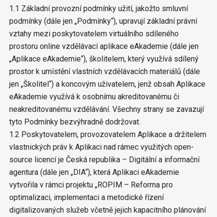
1.1 Základní provozní podmínky užití, jakožto smluvní
podmínky (dále jen „Podmínky“), upravují základní právní
vztahy mezi poskytovatelem virtuálního sdíleného
prostoru online vzdělávací aplikace eAkademie (dále jen
„Aplikace eAkademie“), školitelem, který využívá sdílený
prostor k umístění vlastních vzdělávacích materiálů (dále
jen „Školitel“) a koncovým uživatelem, jenž obsah Aplikace
eAkademie využívá k osobnímu akreditovanému či
neakreditovanému vzdělávání. Všechny strany se zavazují
tyto Podmínky bezvýhradně dodržovat.
1.2 Poskytovatelem, provozovatelem Aplikace a držitelem
vlastnických práv k Aplikaci nad rámec využitých open-
source licencí je Česká republika – Digitální a informační
agentura (dále jen „DIA“), která Aplikaci eAkademie
vytvořila v rámci projektu „ROPIM – Reforma pro
optimalizaci, implementaci a metodické řízení
digitalizovaných služeb včetně jejich kapacitního plánování