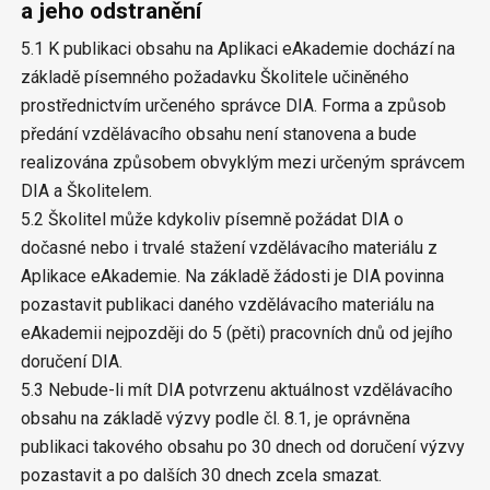
a jeho odstranění
5.1 K publikaci obsahu na Aplikaci eAkademie dochází na
základě písemného požadavku Školitele učiněného
prostřednictvím určeného správce DIA. Forma a způsob
předání vzdělávacího obsahu není stanovena a bude
realizována způsobem obvyklým mezi určeným správcem
DIA a Školitelem.
5.2 Školitel může kdykoliv písemně požádat DIA o
dočasné nebo i trvalé stažení vzdělávacího materiálu z
Aplikace eAkademie. Na základě žádosti je DIA povinna
pozastavit publikaci daného vzdělávacího materiálu na
eAkademii nejpozději do 5 (pěti) pracovních dnů od jejího
doručení DIA.
5.3 Nebude-li mít DIA potvrzenu aktuálnost vzdělávacího
obsahu na základě výzvy podle čl. 8.1, je oprávněna
publikaci takového obsahu po 30 dnech od doručení výzvy
pozastavit a po dalších 30 dnech zcela smazat.