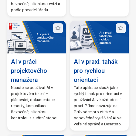
bezpečně, s lidskou revizí a
podle pravidel úřadu.
AI v práci
AI v praxi: tahák
projektového
pro rychlou
manažera
orientaci
Naučte se používat AI v
Tato aplikace slouží jako
projektovém řízení –
rychlý tahák pro orientaci v
plánování, dokumentace,
používání AI v každodenní
reporty, komunikace.
praxi. Přímo navazuje na
Bezpečně, s lidskou
Průvodce pro etické a
kontrolou a auditní stopou.
odpovědné využívání AI ve
veřejné správě a Desatero.