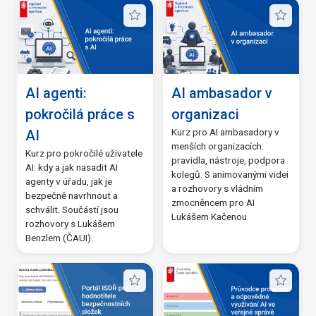
AI agenti:
AI ambasador v
pokročilá práce s
organizaci
Kurz pro AI ambasadory v
AI
menších organizacích:
Kurz pro pokročilé uživatele
pravidla, nástroje, podpora
AI: kdy a jak nasadit AI
kolegů. S animovanými videi
agenty v úřadu, jak je
a rozhovory s vládním
bezpečně navrhnout a
zmocněncem pro AI
schválit. Součástí jsou
Lukášem Kačenou.
rozhovory s Lukášem
Benzlem (ČAUI).