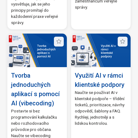
zaměstnancům veřejné
vysvětluje, jak se jeho
správy.
principy promítají do
každodenní praxe veřejné
správy.
Tvorba
Využití AI v rámci
jednoduchých
klientské podpory
Naučte se používat AI v
aplikací s pomocí
klientské podpoře – třídění
AI (vibecoding)
ticketů, prioritizace, návrhy
Postavte si bez
odpovědí, šablony a FAQ.
programování kalkulačku
Rychleji, jednotněji a s
nebo rozhodovacího
lidskou kontrolou.
průvodce pro občana.
Naučte se vibecoding