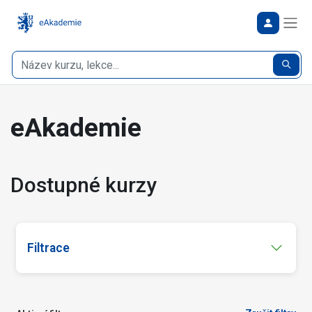
Bočn
Hledat
Hleda
eAkademie
Dostupné kurzy
Filtrace
Cílová skupina
Veřejnost
(39)
(10)