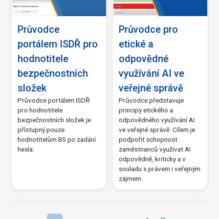
Průvodce
Průvodce pro
portálem ISDŘ pro
etické a
hodnotitele
odpovědné
bezpečnostních
využívání AI ve
složek
veřejné správě
Průvodce portálem ISDŘ
Průvodce představuje
pro hodnotitele
principy etického a
bezpečnostních složek je
odpovědného využívání AI
přístupný pouze
ve veřejné správě. Cílem je
hodnotitelům BS po zadání
podpořit schopnost
hesla.
zaměstnanců využívat AI
odpovědně, kriticky a v
souladu s právem i veřejným
zájmem.