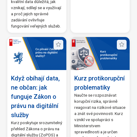
kvalitní data důležitá, jak
CAAIS
(9)
vznikají, sdílejí se a využívají
a proč jejich správné
eDoklady
(9)
(2)
(3)
(0)
(3)
(2)
(22)
(2)
(2)
(4)
(5)
(3)
(2)
(3)
(0)
zadávání ovlivňuje
fungování veřejných služeb.
Zobrazit vše
Když obíhají data,
Kurz protikorupční
ne občan: jak
problematiky
Naučte se rozpoznávat
funguje Zákon o
korupční rizika, správně
právu na digitální
reagovat na rizikové situace
a znát své povinnosti. Kurz
služby
vznikl ve spolupráci s
Kurz poskytuje srozumitelný
Ministerstvem
přehled
Z
ákona o právu na
spravedlnosti a je určen
digitální služby (
ZoPDS
) a