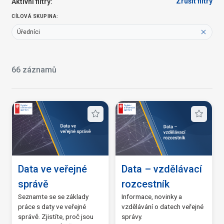
Úředníci
(66)
Zrušit filtry
Aktivní filtry:
(15)
Vzdělavatelé
(12)
CÍLOVÁ SKUPINA:
(14)
Úředníci
Vzdělávací formát
Kurzy
(41)
66 záznamů
Videonávody
(22)
Webináře
(2)
Průvodci
(1)
Materiály k tisku
(0)
Téma
Data ve veřejné
Data – vzdělávací
správě
rozcestník
AI - umělá inteligence
(11)
Seznamte se se základy
Informace, novinky a
Czech POINT
(3)
práce s daty ve veřejné
vzdělávání o datech veřejné
správě. Zjistíte, proč jsou
správy.
Digitální dovednosti
(8)