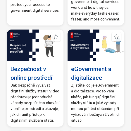
government digital services
protect your access to
CAAIS
(7)
work and how they can
government digital services.
make everyday tasks easier,
eDoklady
(8)
(1)
(0)
(6)
(0)
(1)
(21)
(0)
(5)
(0)
(3)
(1)
(1)
(0)
(4)
faster, and more convenient.
Zobrazit vše
Bezpečnost v
eGovernment a
online prostředí
digitalizace
Jak bezpečně využívat
Zjistěte, co je eGovernment
digitální služby státu? Video
a digitalizace. Video vám
představuje jednoduché
ukáže, jak fungují digitální
zásady bezpečného chování
služby státu a jaké výhody
v online prostředí a ukazuje,
mohou přinést občanům při
jak chránit přístup k
vyřizování běžných životních
digitálním službám státu.
situací.