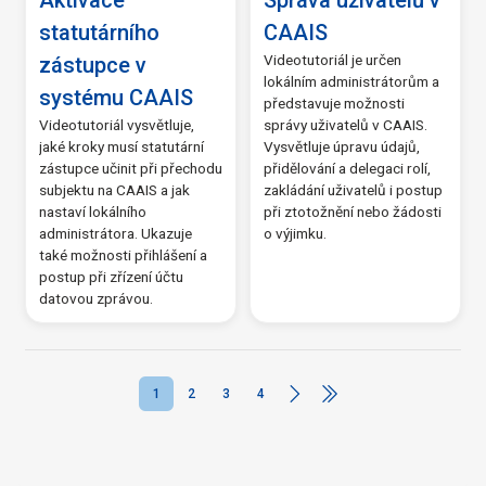
Aktivace
Správa uživatelů v
statutárního
CAAIS
Videotutoriál je určen
zástupce v
lokálním administrátorům a
systému CAAIS
představuje možnosti
Videotutoriál vysvětluje,
správy uživatelů v CAAIS.
jaké kroky musí statutární
Vysvětluje úpravu údajů,
zástupce učinit při přechodu
přidělování a delegaci rolí,
subjektu na CAAIS a jak
zakládání uživatelů i postup
nastaví lokálního
při ztotožnění nebo žádosti
administrátora. Ukazuje
o výjimku.
také možnosti přihlášení a
postup při zřízení účtu
datovou zprávou.
1
2
3
4