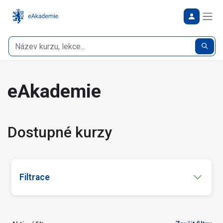
Bočn
Hledat
Hleda
eAkademie
Dostupné kurzy
Filtrace
Cílová skupina
Veřejnost
(15)
(5)