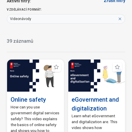
Úředníci
(22)
Zrušit filtry
Aktivní filtry:
(3)
Vzdělavatelé
(2)
VZDĚLÁVACÍ FORMÁT:
(7)
Videonávody
Vzdělávací formát
Kurzy
(42)
39 záznamů
Videonávody
(39)
Webináře
(2)
Průvodci
(12)
Materiály k tisku
(5)
Téma
Online safety
eGovernment and
How can you use
digitalization
AI - umělá inteligence
(0)
government digital services
Learn what eGovernment
safely? This video explains
Czech POINT
(0)
and digitalization are. This
the basics of online safety
video shows how
Digitální dovednosti
(5)
and shows you how to