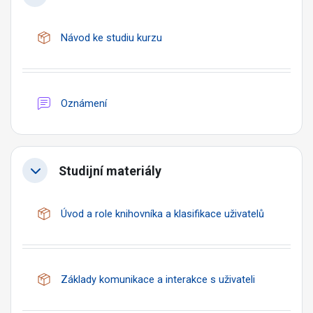
Balíček SCORM
Návod ke studiu kurzu
Fórum
Oznámení
Studijní materiály
Balíček S
Úvod a role knihovníka a klasifikace uživatelů
Balíček SCO
Základy komunikace a interakce s uživateli