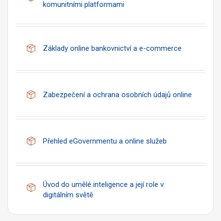
Balíček SCORM
komunitními platformami
Balíček SC
Základy online bankovnictví a e-commerce
Balíček
Zabezpečení a ochrana osobních údajů online
Balíček SCORM
Přehled eGovernmentu a online služeb
Úvod do umělé inteligence a její role v
Balíček SCORM
digitálním světě