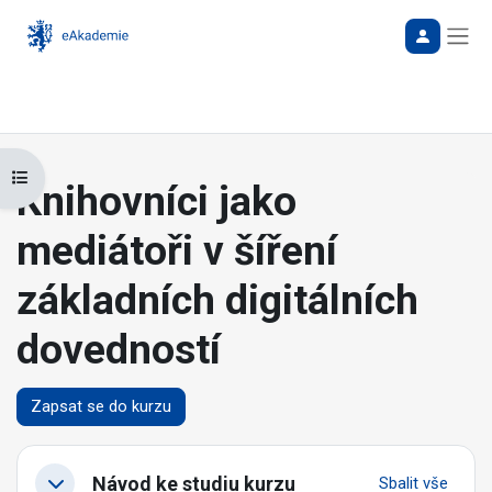
Bočn
Otevřít indexu kurzu
Knihovníci jako
mediátoři v šíření
základních digitálních
dovedností
Zapsat se do kurzu
Osnova sekce
Návod ke studiu kurzu
Sbalit vše