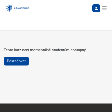
Bočn
Tento kurz není momentálně studentům dostupný.
Pokračovat