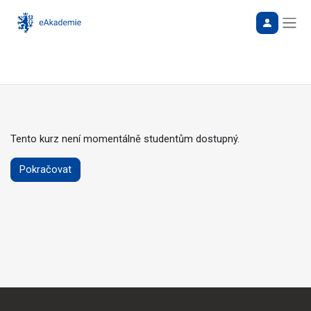
Bočn
Tento kurz není momentálně studentům dostupný.
Pokračovat